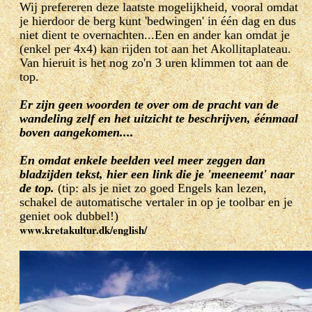
Wij prefereren deze laatste mogelijkheid, vooral omdat
je hierdoor de berg kunt 'bedwingen' in één dag en dus
niet dient te overnachten...Een en ander kan omdat je
(enkel per 4x4) kan rijden tot aan het Akollitaplateau.
Van hieruit is het nog zo'n 3 uren klimmen tot aan de
top.
Er zijn geen woorden te over om de pracht van de
wandeling zelf en het uitzicht te beschrijven, éénmaal
boven aangekomen....
En omdat enkele beelden veel meer zeggen dan
bladzijden tekst, hier een link die je 'meeneemt' naar
de top.
(tip: als je niet zo goed Engels kan lezen,
schakel de automatische vertaler in op je toolbar en je
geniet ook dubbel!)
www.kretakultur.dk/english/