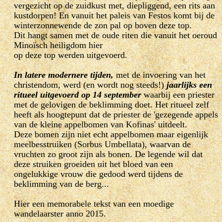
vergezicht op de zuidkust met, diepliggend, een rits aan
kustdorpen! En vanuit het paleis van Festos komt bij de
winterzonnewende de zon pal op boven deze top.
Dit hangt samen met de oude riten die vanuit het oeroud
Minoïsch heiligdom hier
op deze top werden uitgevoerd.
In latere modernere tijden,
met de invoering van het
christendom, werd (en wordt nog steeds!)
jaarlijks een
ritueel uitgevoerd op 14 september
waarbij een priester
met de gelovigen de beklimming doet. Het ritueel zelf
heeft als hoogtepunt dat de priester de 'gezegende appels
van de kleine appelbomen van Kofinas' uitdeelt.
Deze bomen zijn niet echt appelbomen maar eigenlijk
meelbesstruiken (Sorbus Umbellata), waarvan de
vruchten zo groot zijn als bonen. De legende wil dat
deze struiken groeiden uit het bloed van een
ongelukkige vrouw die gedood werd tijdens de
beklimming van de berg...
Hier een memorabele tekst van een moedige
wandelaarster anno 2015.