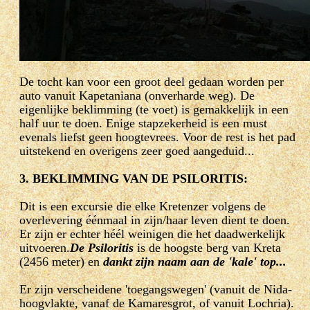
De tocht kan voor een groot deel gedaan worden per
auto vanuit Kapetaniana (onverharde weg). De
eigenlijke beklimming (te voet) is gemakkelijk in een
half uur te doen. Enige stapzekerheid is een must
evenals liefst geen hoogtevrees. Voor de rest is het pad
uitstekend en overigens zeer goed aangeduid...
3. BEKLIMMING VAN DE PSILORITIS:
Dit is een excursie die elke Kretenzer volgens de
overlevering éénmaal in zijn/haar leven dient te doen.
Er zijn er echter héél weinigen die het daadwerkelijk
uitvoeren.
De Psiloritis
is de hoogste berg van Kreta
(2456 meter) en
dankt zijn naam aan de 'kale' top...
Er zijn verscheidene 'toegangswegen' (vanuit de Nida-
hoogvlakte, vanaf de Kamaresgrot, of vanuit Lochria).