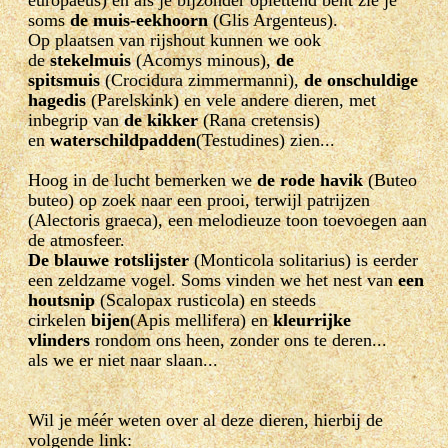
soms
de muis-eekhoorn
(Glis Argenteus).
Op plaatsen van rijshout kunnen we ook
de
stekelmuis
(Acomys minous),
de
spitsmuis
(Crocidura zimmermanni),
de onschuldige
hagedis
(Parelskink) en vele andere dieren, met
inbegrip van
de kikker
(Rana cretensis)
en
waterschildpadden
(Testudines) zien...
Hoog in de lucht bemerken we
de rode havik
(Buteo
buteo) op zoek naar een prooi, terwijl patrijzen
(Alectoris graeca), een melodieuze toon toevoegen aan
de atmosfeer.
De blauwe rotslijster
(Monticola solitarius) is eerder
een zeldzame vogel. Soms vinden we het nest van
een
houtsnip
(Scalopax rusticola) en steeds
cirkelen
bijen
(Apis mellifera) en
kleurrijke
vlinders
rondom ons heen, zonder ons te deren...
als we er niet naar slaan...
Wil je méér weten over al deze dieren, hierbij de
volgende link: