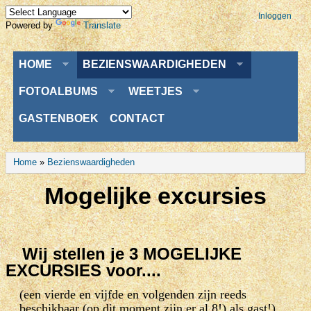
Inloggen
Powered by
Translate
Menu
HOME
BEZIENSWAARDIGHEDEN
FOTOALBUMS
WEETJES
GASTENBOEK
CONTACT
U bent hier
Home
»
Bezienswaardigheden
Mogelijke excursies
Wij stellen je
3 MOGELIJKE
EXCURSIES
voor....
(een vierde en vijfde en volgenden zijn reeds
beschikbaar (op dit moment zijn er al 8!) als gast!)