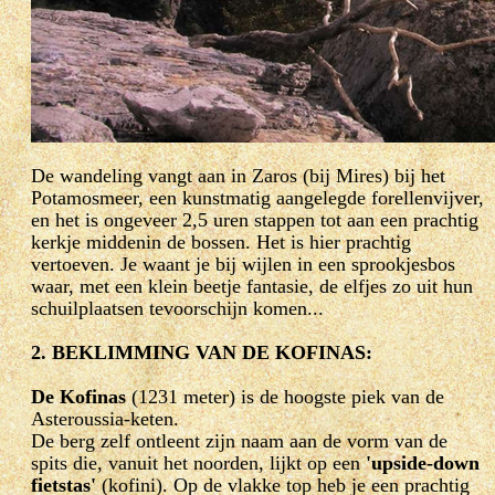
De wandeling vangt aan in Zaros (bij Mires) bij het
Potamosmeer, een kunstmatig aangelegde forellenvijver,
en het is ongeveer 2,5 uren stappen tot aan een prachtig
kerkje middenin de bossen. Het is hier prachtig
vertoeven. Je waant je bij wijlen in een sprookjesbos
waar, met een klein beetje fantasie, de elfjes zo uit hun
schuilplaatsen tevoorschijn komen...
2. BEKLIMMING VAN DE KOFINAS:
De Kofinas
(1231 meter) is de hoogste piek van de
Asteroussia-keten.
De berg zelf ontleent zijn naam aan de vorm van de
spits die, vanuit het noorden, lijkt op een
'upside-down
fietstas'
(kofini). Op de vlakke top heb je een prachtig