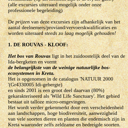
(alle excursies uiteraard mogelijk onder onze
professionele begeleiding)
De
prijzen
van deze excursies zijn afhankelijk van het
aantal deelnemers/proviand/vervoerskwalificaties en
worden uiteraard
steeds zo laag mogelijk gehouden!
1. DE ROUVAS - KLOOF:
Het bos van Rouvas
ligt in het zuidoostelijk deel van de
Ida-bergketen en vormt
de belangrijkste van de weinige natuurlijke bos-
ecosystemen in Kreta.
Het is opgenomen in de catalogus 'NATUUR 2000
'(Gr4330005 Idi-gebergte)
en sinds 2001 is een groot deel daarvan (80%)
gekarakteriseerd als 'Wild Life Sanctuary'. Het gebied
bestaat uit talloze micro-omgevingen.
Het wordt verder gekenmerkt door een verscheidenheid
aan landschappen, hoge biodiversiteit, aanwezigheid
van vele soorten dieren en planten die endemisch zijn in
Kreta waaronder zelfs zeldzame en bedreigde soorten.