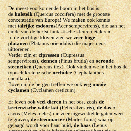
De meest voorkomende boom in het bos is
de
hulsteik
(Quercus coccifera) met de grootste
concentratie van Europa! We maken ook kennis
met
talrijke esdoorns
(Acer sempervirens), die aan het
einde van de herfst fantastische kleuren etaleren.
In de vochtige kloven zien we
zeer hoge
platanen
(Platanus oriendalis) die majestueus
uittorenen.
Verder zijn er
cipressen
(Cupressus
sempervirens),
dennen
(Pinus brutia) en
oeroude
steeneiken
(Quercus ilex). Ook vinden we in het bos de
typisch kretenzische
orchidee
(Cephalanthera
cucullata).
Boven in de bergen treffen we ook
erg mooie
cyclamen
(Cyclamen creticum).
Er leven ook
veel dieren
in het bos, zoals
de
kretenzische wilde kat
(Felis silvestris),
de das
of
asvos (Meles meles) die zeer ingewikkelde gaten weet
te graven,
de steenmarter
(Martes foina) waarop
gejaagd wordt voor haar huid,
de haas
(Lepus
europaeus) en als je bijzonder oplettend bent zie je