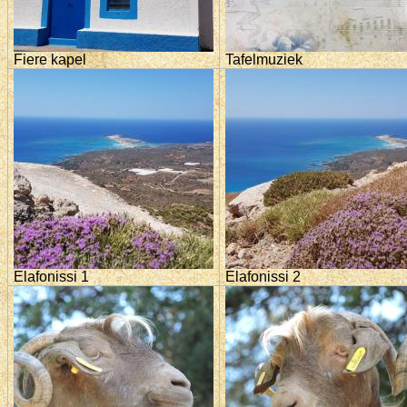
Fiere kapel
Tafelmuziek
Elafonissi 1
Elafonissi 2