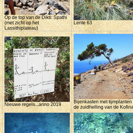
Op de top van de Dikti: Spathi
(met zicht op het
Lente 63
Lassithiplateau)
Bijenkasten met tijmplanten
Nieuwe regels...anno 2019
de zuidhelling van de Kofin