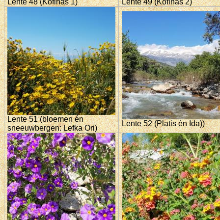
Lente 48 (Kofinas 1)
Lente 49 (Kofinas 2)
Lente 51 (bloemen én
Lente 52 (Platis én Ida))
sneeuwbergen: Lefka Ori)