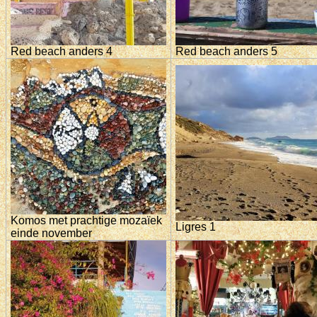
Red beach anders 4
Red beach anders 5
Komos met prachtige mozaïek
Ligres 1
einde november