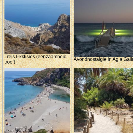
Treis Ekklisies (eenzaamheid
Avondnostalgie in Agia Gali
troef)