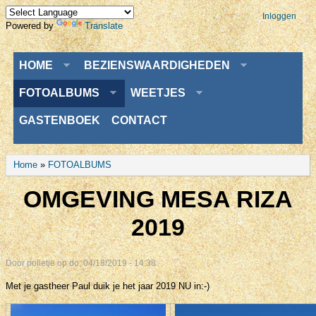
Inloggen
Powered by
Translate
Menu
HOME
BEZIENSWAARDIGHEDEN
FOTOALBUMS
WEETJES
GASTENBOEK
CONTACT
U bent hier
Home
»
FOTOALBUMS
OMGEVING MESA RIZA
2019
Door
polletje
op do, 04/18/2019 - 14:38
Met je gastheer Paul duik je het jaar 2019 NU in:-)