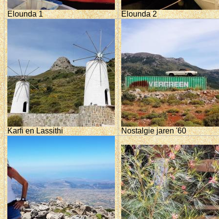
Elounda 1
Elounda 2
Karfi en Lassithi
Nostalgie jaren '60