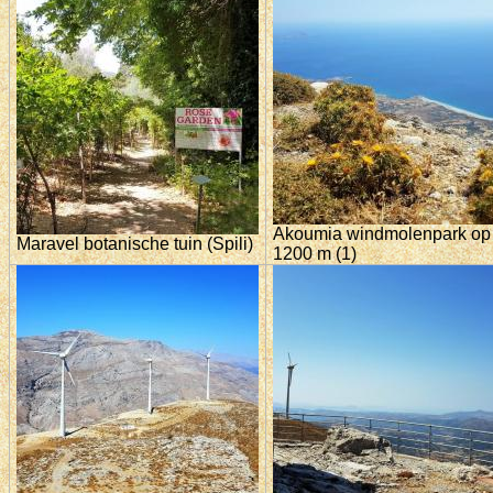
Akoumia windmolenpark op
Maravel botanische tuin (Spili)
1200 m (1)