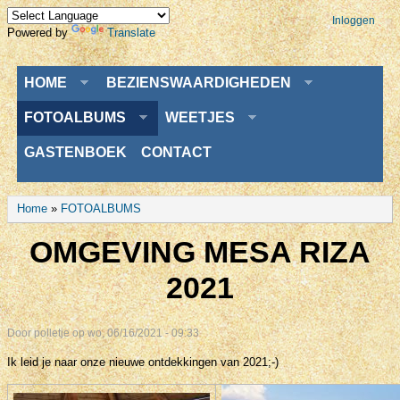
Inloggen
Powered by
Translate
Menu
HOME
BEZIENSWAARDIGHEDEN
FOTOALBUMS
WEETJES
GASTENBOEK
CONTACT
U bent hier
Home
»
FOTOALBUMS
OMGEVING MESA RIZA
2021
Door
polletje
op wo, 06/16/2021 - 09:33
Ik leid je naar onze nieuwe ontdekkingen van 2021;-)