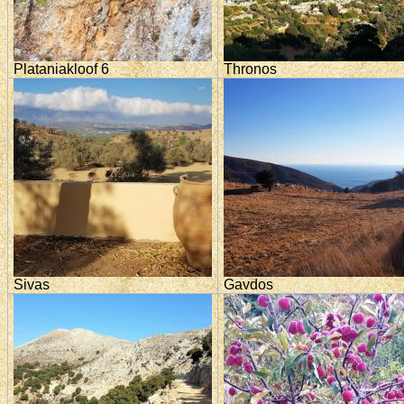
Plataniakloof 6
Thronos
Sivas
Gavdos