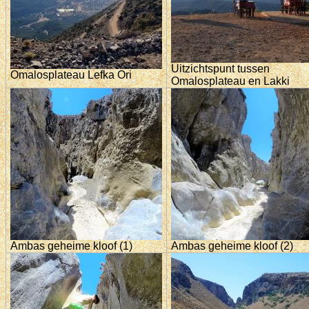
Uitzichtspunt tussen
Omalosplateau Lefka Ori
Omalosplateau en Lakki
Ambas geheime kloof (1)
Ambas geheime kloof (2)