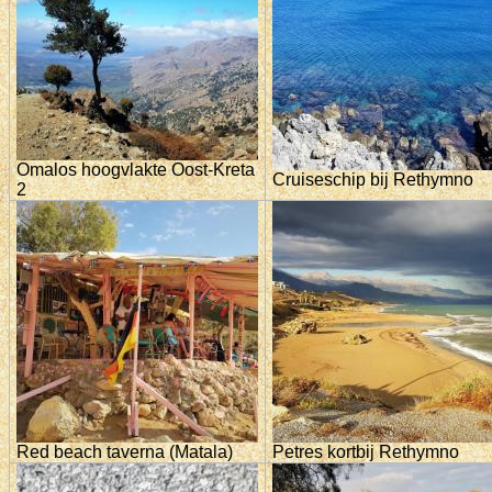
Omalos hoogvlakte Oost-Kreta
Cruiseschip bij Rethymno
2
Red beach taverna (Matala)
Petres kortbij Rethymno