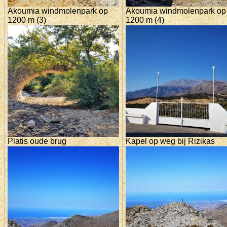
Akoumia windmolenpark op
Akoumia windmolenpark op
1200 m (3)
1200 m (4)
Platis oude brug
Kapel op weg bij Rizikas