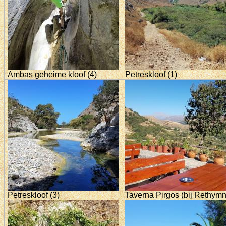
Ambas geheime kloof (4)
Petreskloof (1)
Petreskloof (3)
Taverna Pirgos (bij Rethym