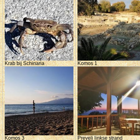
Krab bij Schinaria
Komos 1
Komos 3
Preveli linkse strand