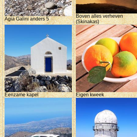
Boven alles verheven
Agia Galini anders 5
(Skinakas)
Eenzame kapel
Eigen kweek