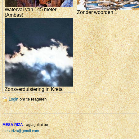
Waterval van 145 meter
Zonder woorden 1
(Ambas)
Zonsverduistering in Kreta
Login
om te reageren
MESA RIZA
- agiagalini.be
mesariza@gmail.com