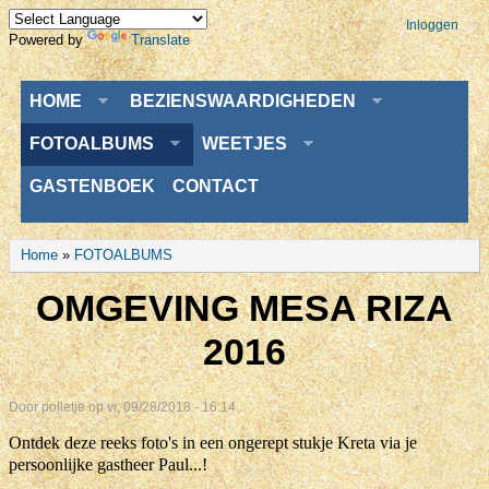
Inloggen
Powered by
Translate
Menu
HOME
BEZIENSWAARDIGHEDEN
FOTOALBUMS
WEETJES
GASTENBOEK
CONTACT
U bent hier
Home
»
FOTOALBUMS
OMGEVING MESA RIZA
2016
Door
polletje
op vr, 09/28/2018 - 16:14
Ontdek deze reeks foto's in een ongerept stukje Kreta via je
persoonlijke gastheer Paul...!