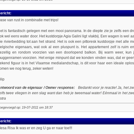
ericht:
ase van rust in combinatie met trips!
et is fantastisch gelegen met een mooi panorama. In de diepte zie je zelfs een dro
ok wel eens water door. Het kustdorpje Agia Galini ligt vlakbij. Een wagen is wel 
ie rivierbedding tot aan het strand. Het is ook een pittoresk kustdorpje met alle
elgische eigenaars, wat ook al een pluspunt is. Het appartement zelf is ruim en 
ezellig en rondom voorzien van een doorlopend balkon. Bij warm weer, kun je
uggenramen voorzien. Het enige minpunt dat we konden vinden was, dat er geen zw
ekend figuur is in het Vlaamse medialandschap, is dit voor haar een ideale oploss
omen we nog terug, zeker weten!
ilip
ntwoord van de eigenaar / Owner response:
Bedankt voor je reactie! Ja, het z
elfs twee vliegen in een slag want dan heb je tweemaal water! Eénmaal in het zw
stra
oegevoegd op: 19-07-2011 om 18:37
ericht:
esa Risa Ik was er en zeg U ga er naar toe!!!