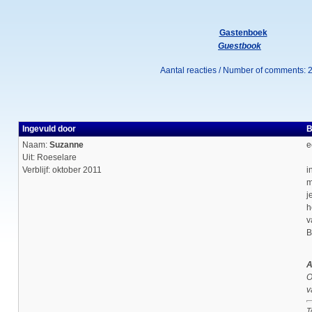
Gastenboek
Guestbook
Aantal reacties / Number of comments: 
Ingevuld door
B
Naam:
Suzanne
e
Uit: Roeselare
Verblijf: oktober 2011
i
m
j
h
v
B
A
O
v
T