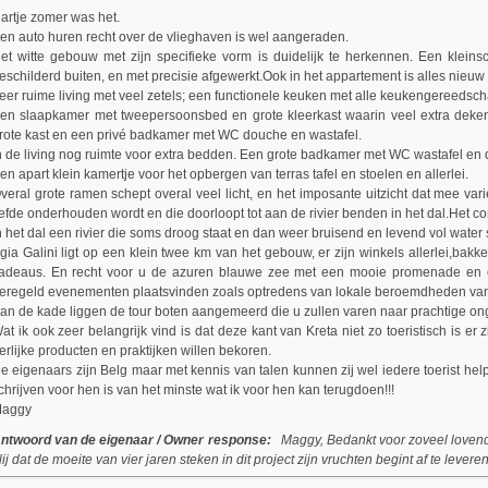
artje zomer was het.
en auto huren recht over de vlieghaven is wel aangeraden.
et witte gebouw met zijn specifieke vorm is duidelijk te herkennen. Een klein
eschilderd buiten, en met precisie afgewerkt.Ook in het appartement is alles nieuw 
eer ruime living met veel zetels; een functionele keuken met alle keukengereedschap
en slaapkamer met tweepersoonsbed en grote kleerkast waarin veel extra dek
rote kast en een privé badkamer met WC douche en wastafel.
n de living nog ruimte voor extra bedden. Een grote badkamer met WC wastafel en 
en apart klein kamertje voor het opbergen van terras tafel en stoelen en allerlei.
veral grote ramen schept overal veel licht, en het imposante uitzicht dat mee var
iefde onderhouden wordt en die doorloopt tot aan de rivier benden in het dal.Het 
n het dal een rivier die soms droog staat en dan weer bruisend en levend vol water 
gia Galini ligt op een klein twee km van het gebouw, er zijn winkels allerlei,bakke
adeaus. En recht voor u de azuren blauwe zee met een mooie promenade en e
eregeld evenementen plaatsvinden zoals optredens van lokale beroemdheden van
an de kade liggen de tour boten aangemeerd die u zullen varen naar prachtige 
at ik ook zeer belangrijk vind is dat deze kant van Kreta niet zo toeristisch is er
erlijke producten en praktijken willen bekoren.
e eigenaars zijn Belg maar met kennis van talen kunnen zij wel iedere toerist help
chrijven voor hen is van het minste wat ik voor hen kan terugdoen!!!
aggy
ntwoord van de eigenaar / Owner response:
Maggy, Bedankt voor zoveel lovende
lij dat de moeite van vier jaren steken in dit project zijn vruchten begint af te leve