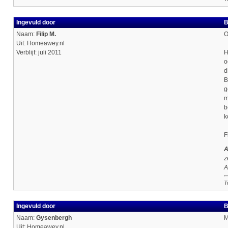
Ingevuld door
B
Naam:
Filip M.
O
Uit: Homeawey.nl
Verblijf: juli 2011
H
o
d
B
g
m
b
k
F
A
z
A
T
Ingevuld door
B
Naam:
Gysenbergh
M
Uit: Homeawey.nl