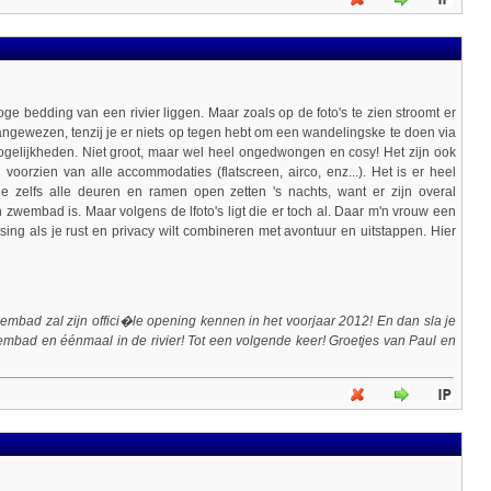
ge bedding van een rivier liggen. Maar zoals op de foto's te zien stroomt er
aangewezen, tenzij je er niets op tegen hebt om een wandelingske te doen via
 mogelijkheden. Niet groot, maar wel heel ongedwongen en cosy! Het zijn ook
voorzien van alle accommodaties (flatscreen, airco, enz...). Het is er heel
 zelfs alle deuren en ramen open zetten 's nachts, want er zijn overal
embad is. Maar volgens de lfoto's ligt die er toch al. Daar m'n vrouw een
ing als je rust en privacy wilt combineren met avontuur en uitstappen. Hier
wembad zal zijn offici�le opening kennen in het voorjaar 2012! En dan sla je
embad en éénmaal in de rivier! Tot een volgende keer! Groetjes van Paul en