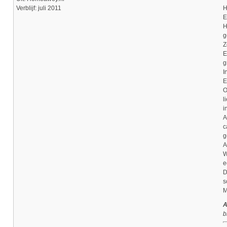
Verblijf: juli 2011
H
E
H
g
Z
E
g
I
E
O
l
i
A
c
g
A
W
e
D
s
M
A
b