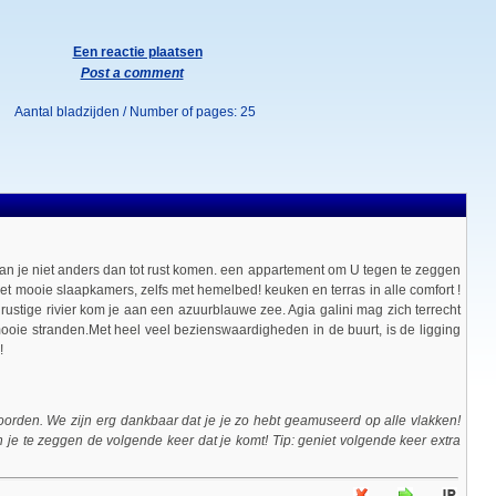
Een reactie plaatsen
Post a comment
Aantal bladzijden / Number of pages: 25
an je niet anders dan tot rust komen. een appartement om U tegen te zeggen
t mooie slaapkamers, zelfs met hemelbed! keuken en terras in alle comfort !
rustige rivier kom je aan een azuurblauwe zee. Agia galini mag zich terrecht
mooie stranden.Met heel veel bezienswaardigheden in de buurt, is de ligging
!
orden. We zijn erg dankbaar dat je je zo hebt geamuseerd op alle vlakken!
je te zeggen de volgende keer dat je komt! Tip: geniet volgende keer extra