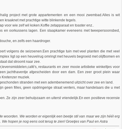
schalig project met grote appartementen en een mooi zwembad.Alles is wit
en kraaknet met prachtige witte blinkende tegels.
 voor wie zelf wil koken.Koffie zetapparaat en toaster enz..
ens en oorkussens lagen. Een slaapkamer eveneens met tweepersoonsbed,
douche, en zelfs een haardroger.
ieert volgens de seizoenen.Een prachtige tuin met veel planten die met veel
complex ligt op een heuvelrug omringt met heuvels begroeid met olijfbomen en
staat dat stroomt naar zee.
r,levensmiddelen,café's, restaurants en zeer mooie artistieke winkeltjes voor
en jachthaventje afgescheiden door een dam. Een zeer groot plein waar
 Kretenzer muziek.
ongeschonden stranden met een adembenemend uitzicht over zee en land.
 zijn geen filles, geen opdringerige straat venters, maar handelaars die u met
en. Ze zijn zeer behulpzaam en uiterst vriendelijk.En een positieve recensie
 woorden. We worden er eigenlijk een beetje stil van maar we zijn héél erg
ren. We hopen je nog eens ooit terug te zien! Groetjes van Paul en Astra