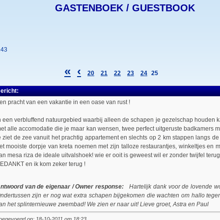
GASTENBOEK / GUESTBOOK
243
«
‹
20
21
22
23
24
25
ericht:
en pracht van een vakantie in een oase van rust !
n een verbluffend natuurgebied waarbij alleen de schapen je gezelschap houden k
et alle accomodatie die je maar kan wensen, twee perfect uitgeruste badkamers me
e ziet de zee vanuit het prachtig appartement en slechts op 2 km stappen langs de 
et mooiste dorpje van kreta noemen met zijn talloze restaurantjes, winkeltjes en 
an mesa riza de ideale uitvalshoek! wie er ooit is geweest wil er zonder twijfel terug
EDANKT en ik kom zeker terug !
ntwoord van de eigenaar / Owner response:
Hartelijk dank voor de lovende wo
ndertussen zijn er nog wat extra schapen bijgekomen die wachten om hallo tegen 
an het splinternieuwe zwembad! We zien er naar uit! Lieve groet, Astra en Paul
oegevoegd op: 18-10-2011 om 18:23