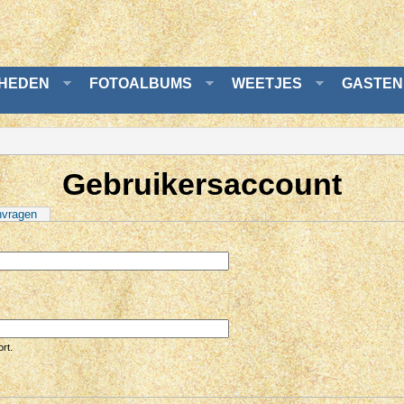
GHEDEN
FOTOALBUMS
WEETJES
GASTEN
Gebruikersaccount
nvragen
rt.